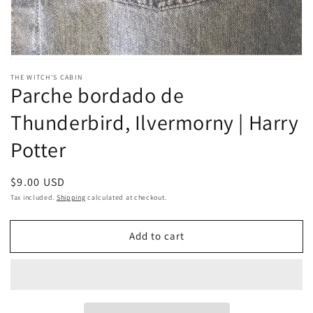
THE WITCH'S CABIN
Parche bordado de
Thunderbird, Ilvermorny | Harry
Potter
Regular
$9.00 USD
price
Tax included.
Shipping
calculated at checkout.
Add to cart