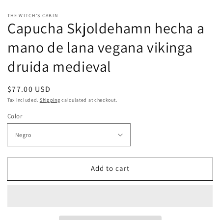
THE WITCH'S CABIN
Capucha Skjoldehamn hecha a
mano de lana vegana vikinga
druida medieval
Regular
$77.00 USD
price
Tax included.
Shipping
calculated at checkout.
Color
Add to cart